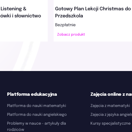
 Listening &
Gotowy Plan Lekcji Christmas do
ówki i słownictwo
Przedszkola
Bezpłatnie
Zobacz produkt
Platforma edukacyjna
Zajęcia online z n
Platforma do nauki matematyki
Zajęcia z matematyki
Platforma do nauki angielskiego
Zajęcia z języka angie
Problemy w nauce - artykuły dla
Kursy specjalistyczne
rodziców