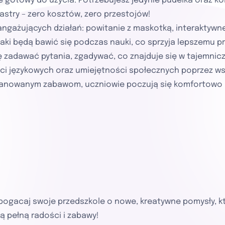
znie gotowy do użycia. Potrzebujesz jedynie pudełka oraz 
astry – zero kosztów, zero przestojów!
g angażujących działań: powitanie z maskotką, interaktywne
aki będą bawić się podczas nauki, co sprzyja lepszemu pr
ję zadawać pytania, zgadywać, co znajduje się w tajemnic
ści językowych oraz umiejętności społecznych poprzez w
planowanym zabawom, uczniowie poczują się komfortowo i
wzbogacaj swoje przedszkole o nowe, kreatywne pomysły, kt
ą pełną radości i zabawy!