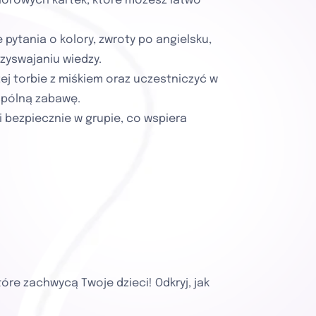
kolorowych kartek, które możesz łatwo
 pytania o kolory, zwroty po angielsku,
zyswajaniu wiedzy.
zej torbie z miśkiem oraz uczestniczyć w
spólną zabawę.
 bezpiecznie w grupie, co wspiera
óre zachwycą Twoje dzieci! Odkryj, jak