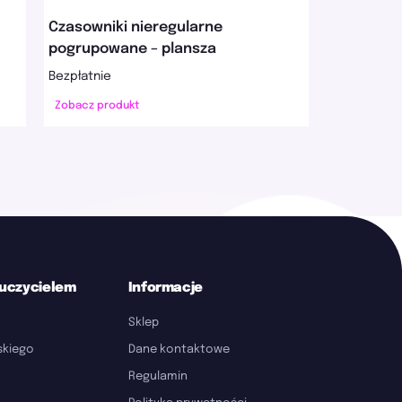
Czasowniki nieregularne
pogrupowane – plansza
Bezpłatnie
Zobacz produkt
auczycielem
Informacje
Sklep
lskiego
Dane kontaktowe
Regulamin