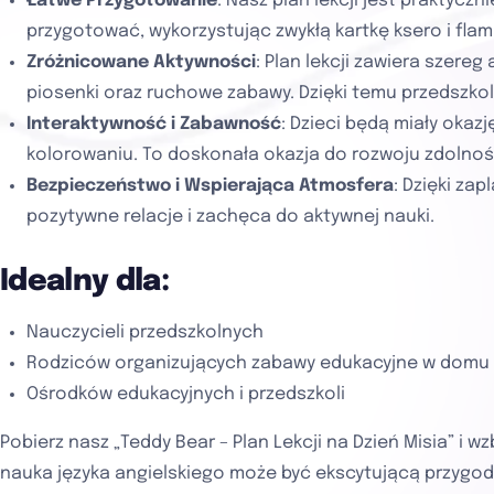
Łatwe Przygotowanie
: Nasz plan lekcji jest praktyc
przygotować, wykorzystując zwykłą kartkę ksero i flam
Zróżnicowane Aktywności
: Plan lekcji zawiera szere
piosenki oraz ruchowe zabawy. Dzięki temu przedszkol
Interaktywność i Zabawność
: Dzieci będą miały okaz
kolorowaniu. To doskonała okazja do rozwoju zdolno
Bezpieczeństwo i Wspierająca Atmosfera
: Dzięki za
pozytywne relacje i zachęca do aktywnej nauki.
Idealny dla:
Nauczycieli przedszkolnych
Rodziców organizujących zabawy edukacyjne w domu
Ośrodków edukacyjnych i przedszkoli
Pobierz nasz „Teddy Bear – Plan Lekcji na Dzień Misia” i 
nauka języka angielskiego może być ekscytującą przygod