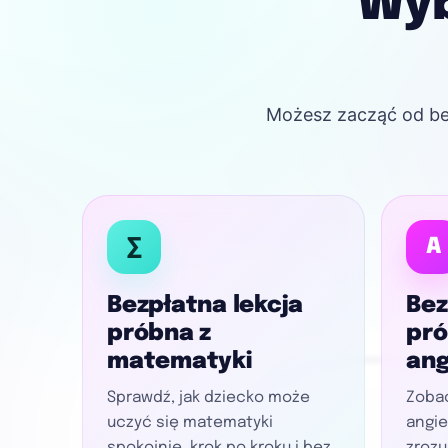
Wyb
Możesz zacząć od bez
∑
A
Bezpłatna lekcja
Bez
próbna z
pró
matematyki
ang
Sprawdź, jak dziecko może
Zobac
uczyć się matematyki
angie