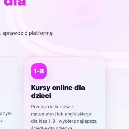
i
dla
, sprawdzić platformę
1-8
Kursy online dla
dzieci
Przejdź do kursów z
matematyki lub angielskiego
jednym
dla klas 1-8 i wybierz najlepszą
u.
ścieżkę dla dziecka.