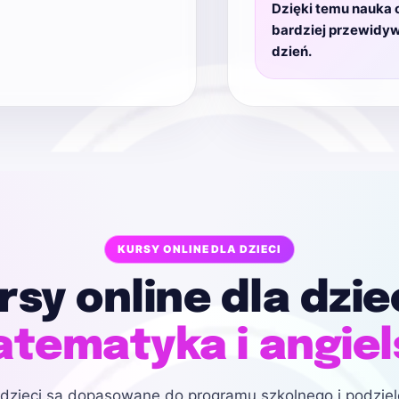
Dzięki temu nauka on
bardziej przewidyw
dzień.
KURSY ONLINE DLA DZIECI
rsy online dla dziec
tematyka i angiel
 dzieci są dopasowane do programu szkolnego i podziel