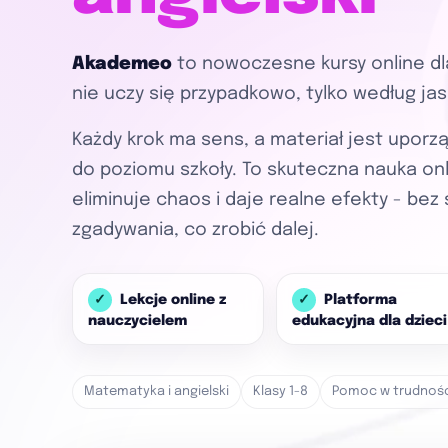
Akademeo
to nowoczesne kursy online dla
nie uczy się przypadkowo, tylko według ja
Każdy krok ma sens, a materiał jest upor
do poziomu szkoły. To skuteczna nauka onli
eliminuje chaos i daje realne efekty - bez s
zgadywania, co zrobić dalej.
Lekcje online z
Platforma
nauczycielem
edukacyjna dla dzieci
Matematyka i angielski
Klasy 1-8
Pomoc w trudnoś