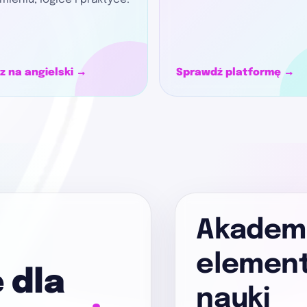
mieniu, logice i praktyce.
z na angielski →
Sprawdź platformę →
Akademe
element
 dla
nauki