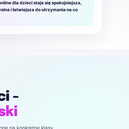
line dla dzieci staje się spokojniejsza,
alna i łatwiejsza do utrzymania na co
i -
ski
one na konkretne klasy,