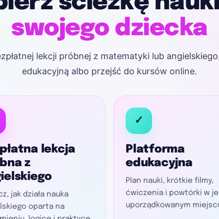
ierz ścieżkę nauk
swojego dziecka
płatnej lekcji próbnej z matematyki lub angielskiego
edukacyjną albo przejść do kursów online.
✓
płatna lekcja
Platforma
bna z
edukacyjna
ielskiego
Plan nauki, krótkie filmy,
ćwiczenia i powtórki w 
z, jak działa nauka
uporządkowanym miejsc
lskiego oparta na