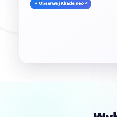
Obserwuj Akademeo
↗