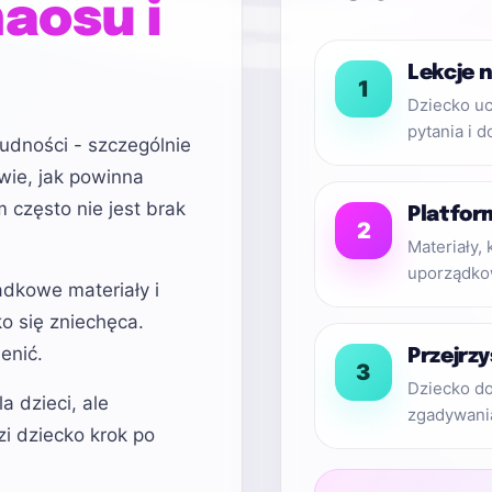
aosu i
Lekcje 
1
Dziecko uc
pytania i d
rudności - szczególnie
wie, jak powinna
często nie jest brak
Platfor
2
Materiały, 
uporządko
dkowe materiały i
o się zniechęca.
enić.
Przejrzy
3
Dziecko do
a dzieci, ale
zgadywani
i dziecko krok po