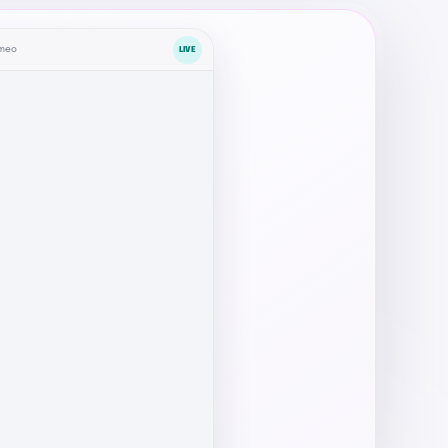
emeo
LIVE