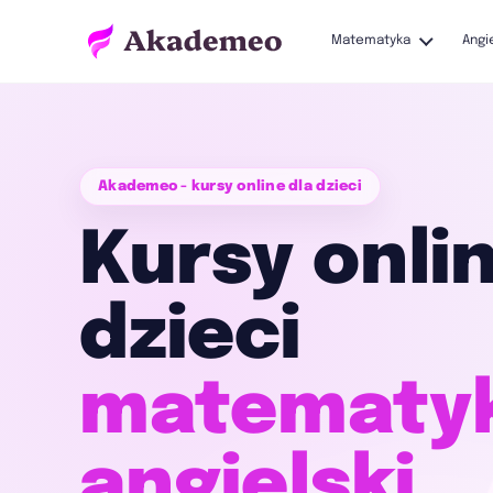
Matematyka
Angi
Akademeo - kursy online dla dzieci
Kursy onli
dzieci
matematyk
angielski