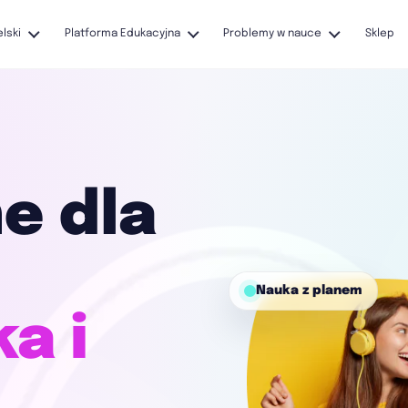
elski
Platforma Edukacyjna
Problemy w nauce
Sklep
ne dla
Nauka z planem
a i