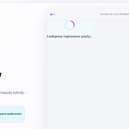
facebook.com/Akad
Ładujemy najnowsze posty…
w
naszej szkoły —
tywna społeczność