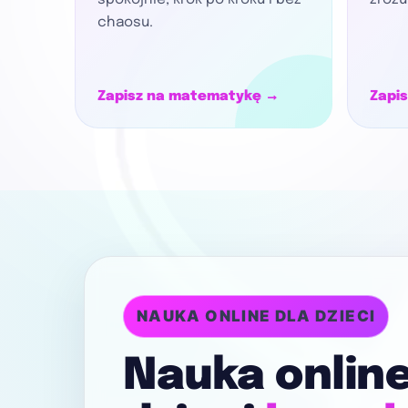
spokojnie, krok po kroku i bez
zrozu
chaosu.
Zapisz na matematykę →
Zapis
NAUKA ONLINE DLA DZIECI
Nauka online