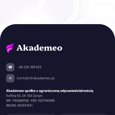
+48 535 399 623
kontakt@akademeo.pl
Akademeo spółka z ograniczoną odpowiedzialnością
Kotliny 63, 24-103 Żyrzyn
NIP:
7162849166
· KRS:
0001190985
REGON:
542547931