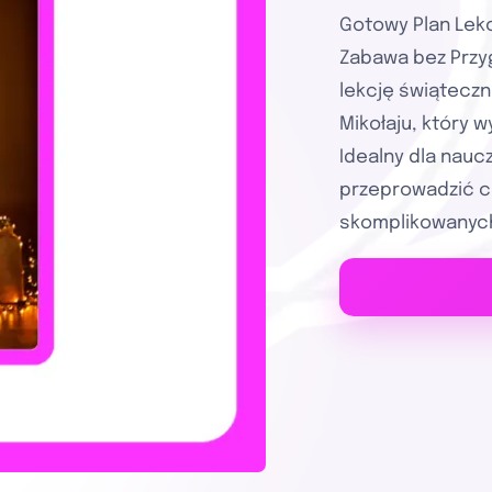
Gotowy Plan Lekc
Zabawa bez Przy
lekcję świąteczn
Mikołaju, który
Idealny dla nauc
przeprowadzić c
skomplikowanyc