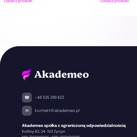
Zobacz produkt
Zobacz produkt
+48 535 399 623
kontakt@akademeo.pl
Akademeo spółka z ograniczoną odpowiedzialnością
Kotliny 63, 24-103 Żyrzyn