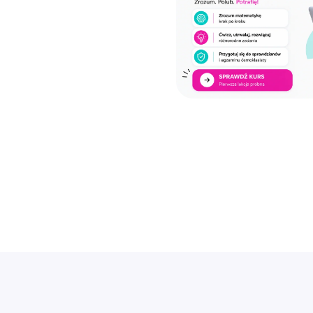
ku
rudnościami