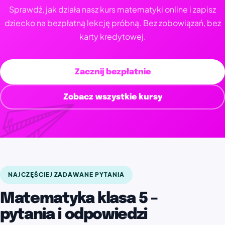
Sprawdź, jak działa nasz kurs matematyki online i zapisz
dziecko na bezpłatną lekcję próbną. Bez zobowiązań, bez
karty kredytowej.
Zacznij bezpłatnie
Zobacz wszystkie kursy
NAJCZĘŚCIEJ ZADAWANE PYTANIA
Matematyka klasa 5 –
pytania i odpowiedzi