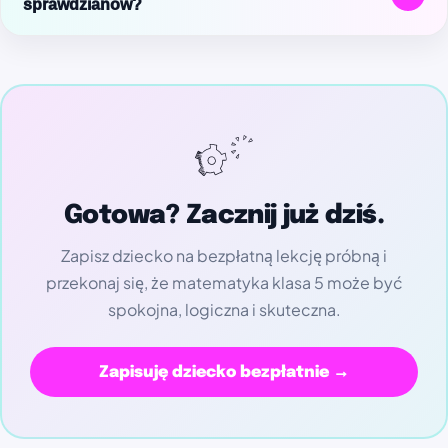
sprawdzianów?
Tak. Kurs pomaga regularnie utrwalać materiał,
rozpoznawać typy zadań i ćwiczyć rozwiązywanie
przykładów krok po kroku. Dzięki temu dziecko ma
większą pewność przed sprawdzianem.
Gotowa? Zacznij już dziś.
Zapisz dziecko na bezpłatną lekcję próbną i
przekonaj się, że matematyka klasa 5 może być
spokojna, logiczna i skuteczna.
Zapisuję dziecko bezpłatnie →