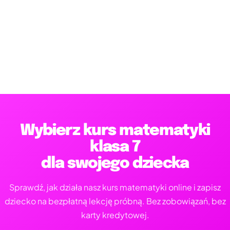
Wybierz kurs matematyki
klasa 7
dla swojego dziecka
Sprawdź, jak działa nasz kurs matematyki online i zapisz
dziecko na bezpłatną lekcję próbną. Bez zobowiązań, bez
karty kredytowej.