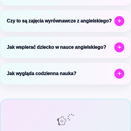
Tak, pod warunkiem że nauka jest systematyczna i
dobrze uporządkowana. W Akademeo zajęcia angielski
+
Czy to są zajęcia wyrównawcze z angielskiego?
klasa 1 online opierają się na połączeniu lekcji na żywo i
pracy na platformie.
Tak, kurs pełni również funkcję wsparcia
wyrównawczego. Jeśli dziecko ma zaległości lub nie
+
Jak wspierać dziecko w nauce angielskiego?
nadąża za materiałem, zajęcia z angielskiego w klasie 1
pomagają je systematycznie nadrabiać.
Najważniejsze jest spokojne podejście i regularność.
Jeśli dziecko ma trudności, warto wrócić do podstaw i
+
Jak wygląda codzienna nauka?
nie przyspieszać nauki.
Dziecko korzysta z lekcji, materiałów i platformy, która
porządkuje zadania. Dzięki temu wie, co ma zrobić
danego dnia i nie gubi się w materiale.