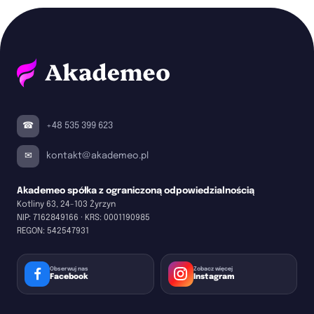
+48 535 399 623
kontakt@akademeo.pl
Akademeo spółka z ograniczoną odpowiedzialnością
Kotliny 63, 24-103 Żyrzyn
NIP:
7162849166
· KRS:
0001190985
REGON:
542547931
Obserwuj nas
Zobacz więcej
Facebook
Instagram