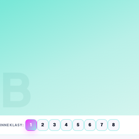
lekcje na żywo i platforma edukacyjna dla dzieci
pierwsze słówka, zwroty i proste zdania
nauka krok po kroku, bez chaosu i wkuwania
B
INNE KLASY:
1
2
3
4
5
6
7
8