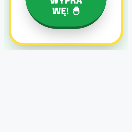
WYPRA
WĘ! 🐣