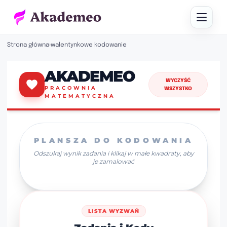
Strona główna
›
walentynkowe kodowanie
AKADEMEO
WYCZYŚĆ
PRACOWNIA
WSZYSTKO
MATEMATYCZNA
PLANSZA DO KODOWANIA
Odszukaj wynik zadania i klikaj w małe kwadraty, aby
je zamalować
LISTA WYZWAŃ