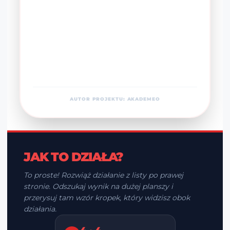
AUTOR PROJEKTU: AKADEMEO
JAK TO DZIAŁA?
To proste! Rozwiąż działanie z listy po prawej
stronie. Odszukaj wynik na dużej planszy i
przerysuj tam wzór kropek, który widzisz obok
działania.