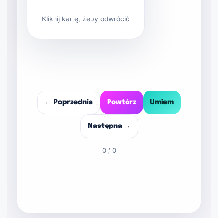
Kliknij kartę, żeby odwrócić
—
← Poprzednia
Powtórz
Umiem
Następna →
0 / 0