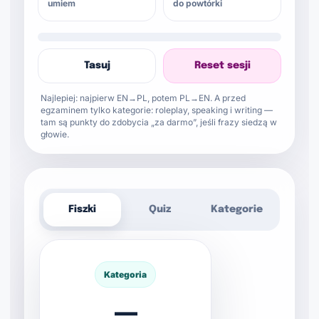
umiem
do powtórki
Tasuj
Reset sesji
Najlepiej: najpierw EN→PL, potem PL→EN. A przed
egzaminem tylko kategorie: roleplay, speaking i writing —
tam są punkty do zdobycia „za darmo”, jeśli frazy siedzą w
głowie.
Fiszki
Quiz
Kategorie
Odpowiedź
Kategoria
—
—