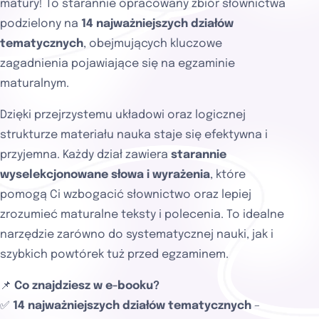
matury! To starannie opracowany zbiór słownictwa
podzielony na
14 najważniejszych działów
tematycznych
, obejmujących kluczowe
zagadnienia pojawiające się na egzaminie
maturalnym.
Dzięki przejrzystemu układowi oraz logicznej
strukturze materiału nauka staje się efektywna i
przyjemna. Każdy dział zawiera
starannie
wyselekcjonowane słowa i wyrażenia
, które
pomogą Ci wzbogacić słownictwo oraz lepiej
zrozumieć maturalne teksty i polecenia. To idealne
narzędzie zarówno do systematycznej nauki, jak i
szybkich powtórek tuż przed egzaminem.
📌
Co znajdziesz w e-booku?
✅
14 najważniejszych działów tematycznych
–