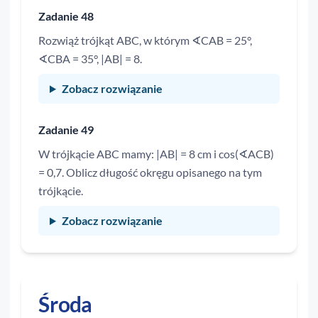
Zadanie 48
Rozwiąż trójkąt ABC, w którym ∢CAB = 25°,
∢CBA = 35°, |AB| = 8.
Zobacz rozwiązanie
Zadanie 49
W trójkącie ABC mamy: |AB| = 8 cm i cos(∢ACB)
= 0,7. Oblicz długość okręgu opisanego na tym
trójkącie.
Zobacz rozwiązanie
Środa