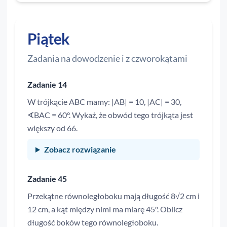
Piątek
Zadania na dowodzenie i z czworokątami
Zadanie 14
W trójkącie ABC mamy: |AB| = 10, |AC| = 30,
∢BAC = 60°. Wykaż, że obwód tego trójkąta jest
większy od 66.
Zobacz rozwiązanie
Zadanie 45
Przekątne równoległoboku mają długość 8√2 cm i
12 cm, a kąt między nimi ma miarę 45°. Oblicz
długość boków tego równoległoboku.