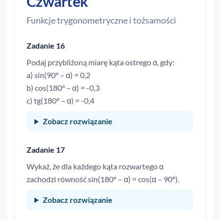
Czwartek
Funkcje trygonometryczne i tożsamości
Zadanie 16
Podaj przybliżoną miarę kąta ostrego α, gdy:
a) sin(90° – α) = 0,2
b) cos(180° – α) = -0,3
c) tg(180° – α) = -0,4
Zobacz rozwiązanie
Zadanie 17
Wykaż, że dla każdego kąta rozwartego α
zachodzi równość sin(180° – α) = cos(α – 90°).
Zobacz rozwiązanie