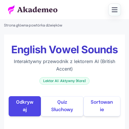
Strona główna
›
powtórka dźwięków
English Vowel Sounds
Interaktywny przewodnik z lektorem AI (British
Accent)
Lektor AI: Aktywny (Kore)
Odkryw
Quiz
Sortowan
aj
Słuchowy
ie