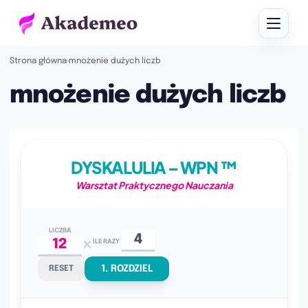
Strona główna
›
mnożenie dużych liczb
mnożenie dużych liczb
DYSKALULIA – WPN ™
Warsztat Praktycznego Nauczania
LICZBA
×
ILE RAZY
1. ROZDZIEL
RESET