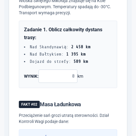
Wioska Świętego Mikołaja znajduje się na Kole
Podbiegunowym. Temperatury spadają do -30°C.
Transport wymaga precyzji.
Zadanie 1. Oblicz całkowity dystans
trasy:
Nad Skandynawią:
2 458 km
Nad Bałtykiem:
1 395 km
Dojazd do strefy:
589 km
WYNIK:
km
Masa Ładunkowa
FAKT #02
Przeciążenie sań grozi utratą sterowności. Dział
Kontroli Wagi podaje dane: