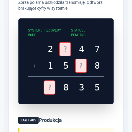
Zorza polarna uszkodziła transmisję. Odtwórz
brakujące cyfry w systemie.
SYSTEM: RECOVERY
STATUS:
MODE
PENDING…
2
4
7
1
5
8
+
8
3
5
Produkcja
FAKT #05