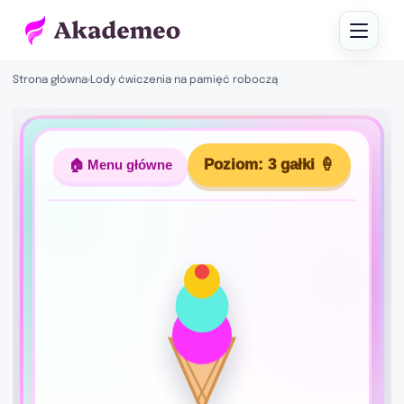
Strona główna
›
Lody ćwiczenia na pamięć roboczą
Poziom: 3 gałki 🍦
🏠 Menu główne