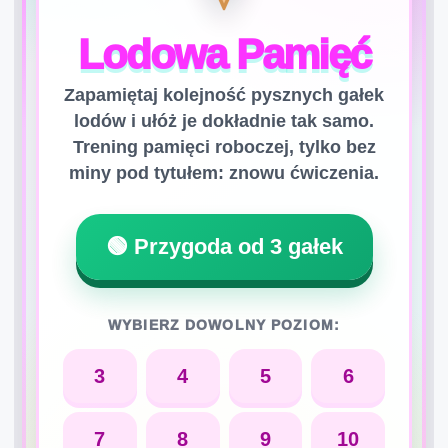
Lodowa Pamięć
Zapamiętaj kolejność pysznych gałek
lodów i ułóż je dokładnie tak samo.
Trening pamięci roboczej, tylko bez
miny pod tytułem: znowu ćwiczenia.
🟢 Przygoda od 3 gałek
WYBIERZ DOWOLNY POZIOM:
3
4
5
6
7
8
9
10