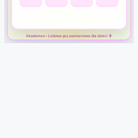
Akademeo • Lodowa gra pamięciowa dla dzieci 🍦