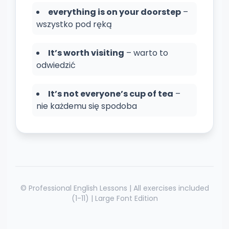
everything is on your doorstep
–
wszystko pod ręką
It’s worth visiting
– warto to
odwiedzić
It’s not everyone’s cup of tea
–
nie każdemu się spodoba
© Professional English Lessons | All exercises included
(1-11) | Large Font Edition