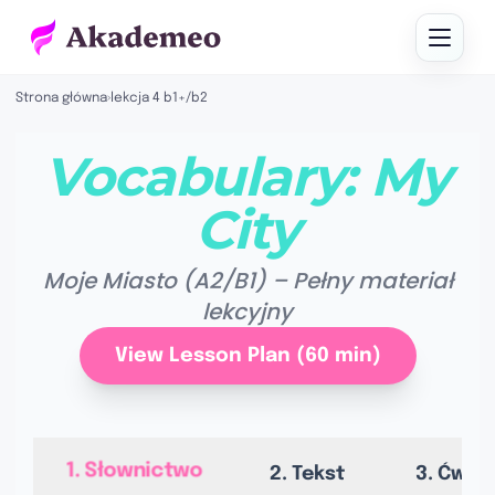
Strona główna
›
lekcja 4 b1+/b2
Vocabulary: My
City
Moje Miasto (A2/B1) – Pełny materiał
lekcyjny
View Lesson Plan (60 min)
1. Słownictwo
2. Tekst
3. Ćwic