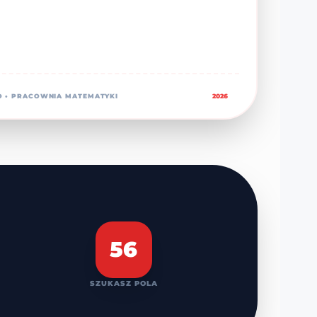
 • PRACOWNIA MATEMATYKI
2026
56
SZUKASZ POLA