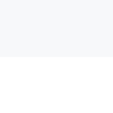
auczycielem
Informacje
Sklep