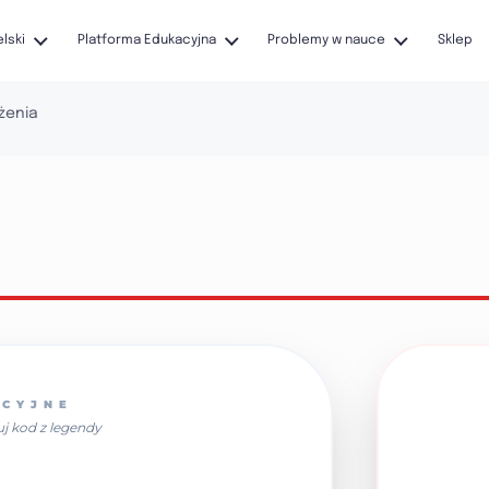
elski
Platforma Edukacyjna
Problemy w nauce
Sklep
żenia
ACYJNE
uj kod z legendy