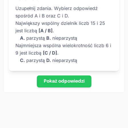
Uzupełnij zdania. Wybierz odpowiedź
spośród A i B oraz C i D.
Największy wspólny dzielnik liczb 15 i 25
jest liczbą
[A / B]
.
A.
parzystą
B.
nieparzystą
Najmniejsza wspólna wielokrotność liczb 6 i
9 jest liczbą
[C / D]
.
C.
parzystą
D.
nieparzystą
Pokaż odpowiedzi