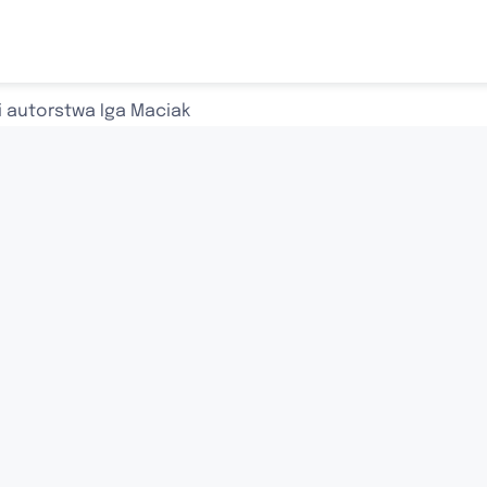
i
autorstwa Iga Maciak