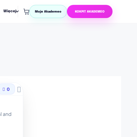
Więcej
Moje Akademeo
KOKPIT AKADEMEO
0
l and