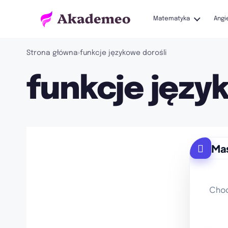
Matematyka
Angi
Strona główna
›
funkcje językowe dorośli
funkcje języ
Ma
Choo