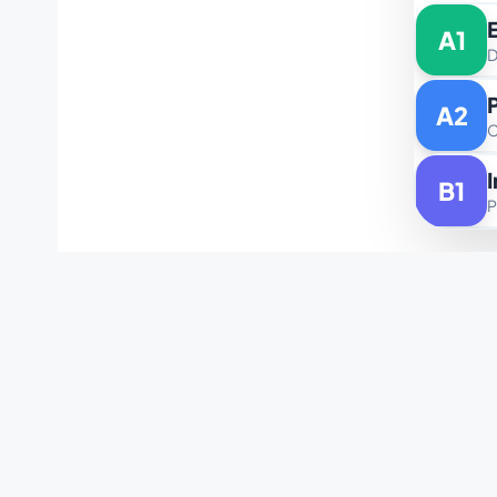
A1
D
A2
C
B1
P