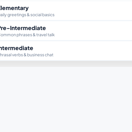
Elementary
aily greetings & social basics
Pre-Intermediate
ommon phrases & travel talk
Intermediate
hrasal verbs & business chat