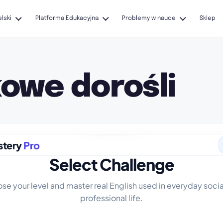
elski
Platforma Edukacyjna
Problemy w nauce
Sklep
kowe dorośli
Perfect!
stery
Pro
Select Challenge
se your level and master real English used in everyday socia
professional life.