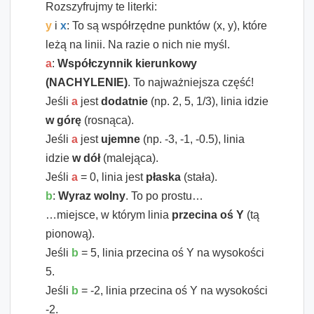
Rozszyfrujmy te literki:
y
i
x
: To są współrzędne punktów (x, y), które
leżą na linii. Na razie o nich nie myśl.
a
:
Współczynnik kierunkowy
(NACHYLENIE)
. To najważniejsza część!
Jeśli
a
jest
dodatnie
(np. 2, 5, 1/3), linia idzie
w górę
(rosnąca).
Jeśli
a
jest
ujemne
(np. -3, -1, -0.5), linia
idzie
w dół
(malejąca).
Jeśli
a
= 0, linia jest
płaska
(stała).
b
:
Wyraz wolny
. To po prostu…
…miejsce, w którym linia
przecina oś Y
(tą
pionową).
Jeśli
b
= 5, linia przecina oś Y na wysokości
5.
Jeśli
b
= -2, linia przecina oś Y na wysokości
-2.