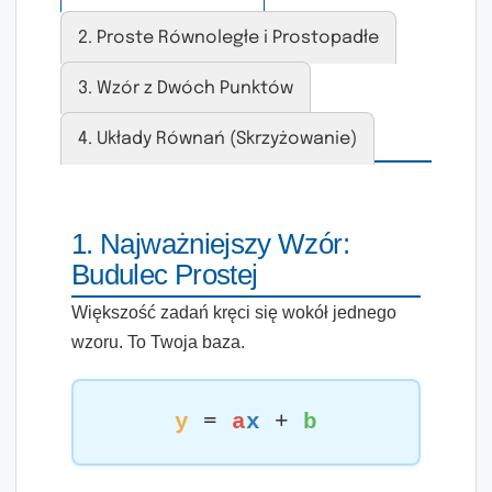
2. Proste Równoległe i Prostopadłe
3. Wzór z Dwóch Punktów
4. Układy Równań (Skrzyżowanie)
1. Najważniejszy Wzór:
Budulec Prostej
Większość zadań kręci się wokół jednego
wzoru. To Twoja baza.
y
=
a
x
+
b