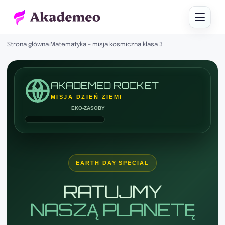
Strona główna
›
Matematyka – misja kosmiczna klasa 3
AKADEMEO ROCKET
MISJA DZIEŃ ZIEMI
EKO-ZASOBY
EARTH DAY SPECIAL
RATUJMY
NASZĄ PLANETĘ