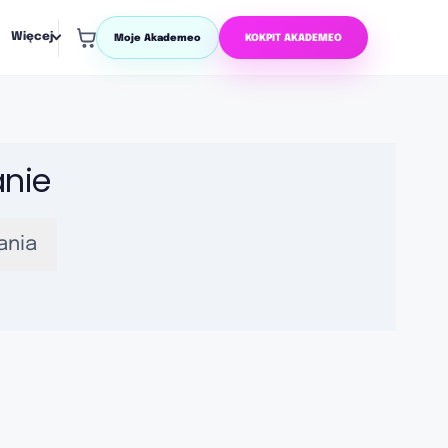
Więcej
Moje Akademeo
KOKPIT AKADEMEO
nie
ania