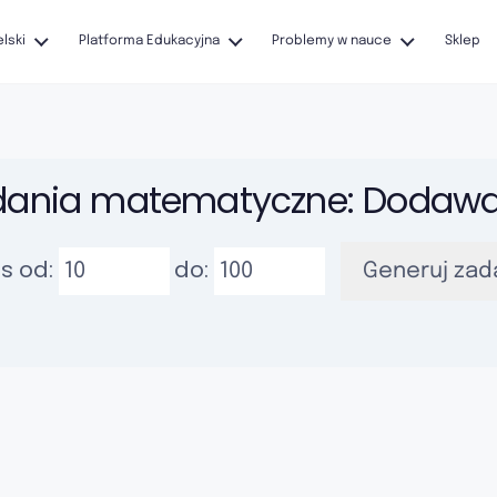
elski
Platforma Edukacyjna
Problemy w nauce
Sklep
dania matematyczne: Dodawa
s od:
do:
Generuj zad