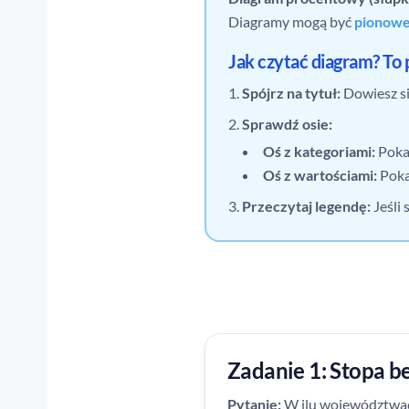
Diagramy mogą być
pionow
Jak czytać diagram? To 
Spójrz na tytuł:
Dowiesz si
Sprawdź osie:
Oś z kategoriami:
Pokaz
Oś z wartościami:
Poka
Przeczytaj legendę:
Jeśli 
Zadanie 1: Stopa b
Pytanie:
W ilu województwac