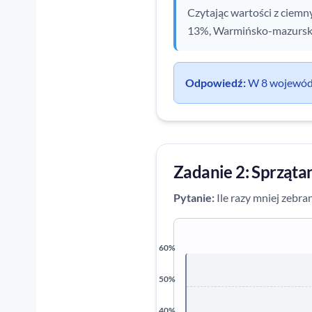
Czytając wartości z ciem
13%, Warmińsko-mazurskie
Odpowiedź:
W 8 wojewódz
Zadanie 2: Sprząta
Pytanie:
Ile razy mniej zebra
60%
50%
40%