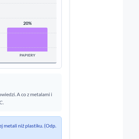
20%
PAPIERY
owiedzi. A co z metalami i
C.
 metali niż plastiku. (Odp.