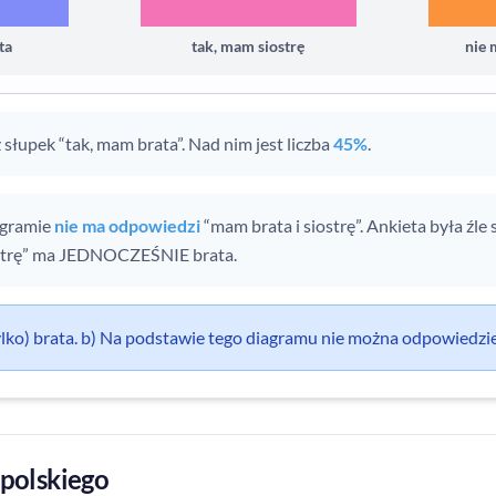
ta
tak, mam siostrę
nie
słupek “tak, mam brata”. Nad nim jest liczba
45%
.
agramie
nie ma odpowiedzi
“mam brata i siostrę”. Ankieta była źl
ostrę” ma JEDNOCZEŚNIE brata.
lko) brata. b) Na podstawie tego diagramu nie można odpowiedzie
 polskiego