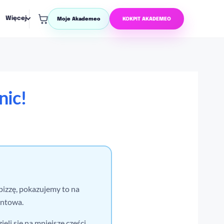
Więcej
Moje Akademeo
KOKPIT AKADEMEO
nic!
 pizzę, pokazujemy to na
entowa.
eli się na mniejsze części.