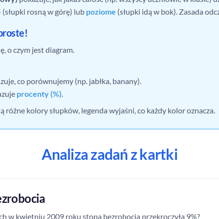
e
(słupki rosną w górę) lub
poziome
(słupki idą w bok). Zasada odc
proste!
ę, o czym jest diagram.
uje, co porównujemy (np. jabłka, banany).
zuje
procenty (%)
.
są różne kolory słupków, legenda wyjaśni, co każdy kolor oznacza.
Analiza zadań z kartki
ezrobocia
h w kwietniu 2009 roku stopa bezrobocia przekroczyła 9%?