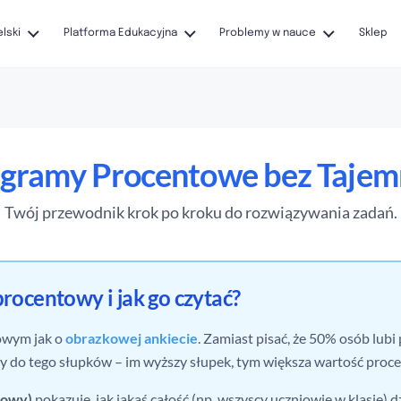
elski
Platforma Edukacyjna
Problemy w nauce
Sklep
gramy Procentowe bez Tajem
Twój przewodnik krok po kroku do rozwiązywania zadań.
procentowy i jak go czytać?
owym jak o
obrazkowej ankiecie
. Zamiast pisać, że 50% osób lubi
y do tego słupków – im wyższy słupek, tym większa wartość proc
kowy)
pokazuje, jak jakaś całość (np. wszyscy uczniowie w klasie) dzi