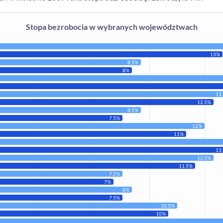
Stopa bezrobocia w wybranych województwach
13%
8.5%
8%
13
12.5%
8.5%
7.5%
12%
11%
13
12.5%
11.5%
7.5%
7%
8%
7.5%
10.5%
10%