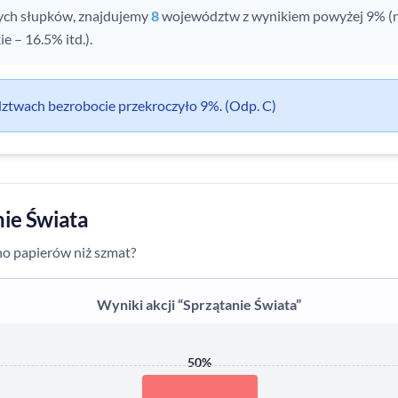
nych słupków, znajdujemy
8
województw z wynikiem powyżej 9% (
 – 16.5% itd.).
twach bezrobocie przekroczyło 9%. (Odp. C)
nie Świata
no papierów niż szmat?
Wyniki akcji “Sprzątanie Świata”
50%