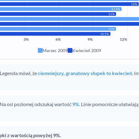
13%
11.5%
11%
11%
10.5%
3%
6%
9%
12%
Marzec 2009
Kwiecień 2009
Legenda mówi, że
ciemniejszy, granatowy słupek to kwiecień
. I
Na osi poziomej odszukaj wartość
9%
. Linie pomocnicze ułatwiają
upki z wartością powyżej 9%.