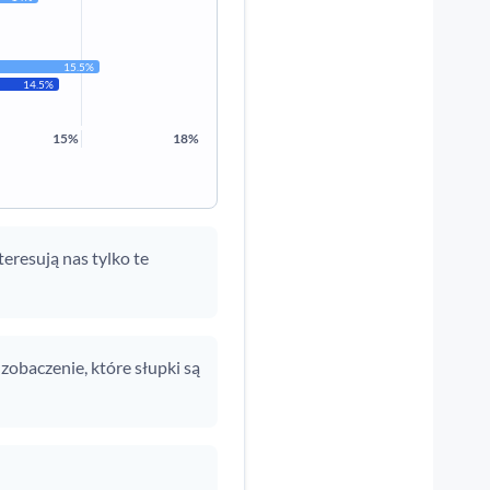
15.5%
14.5%
15%
18%
nteresują nas tylko te
 zobaczenie, które słupki są