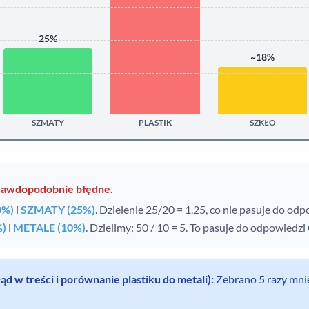
25%
~18%
SZMATY
PLASTIK
SZKŁO
prawdopodobnie błędne.
0%)
i
SZMATY (25%)
. Dzielenie 25/20 = 1.25, co nie pasuje do odp
%)
i
METALE (10%)
. Dzielimy: 50 / 10 = 5. To pasuje do odpowiedzi 
d w treści i porównanie plastiku do metali):
Zebrano 5 razy mniej