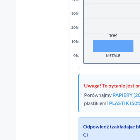
30%
20%
10%
10%
0%
METALE
Uwaga! To pytanie jest 
Porównajmy
PAPIERY (2
plastikiem?
PLASTIK (50
Odpowiedź (zakładając błą
C)