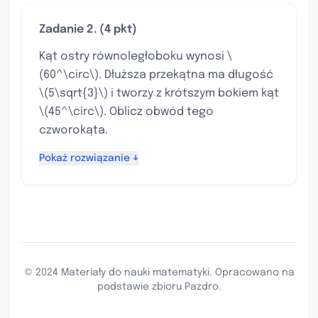
Zadanie 2. (4 pkt)
Kąt ostry równoległoboku wynosi \
(60^\circ\). Dłuższa przekątna ma długość
\(5\sqrt{3}\) i tworzy z krótszym bokiem kąt
\(45^\circ\). Oblicz obwód tego
czworokąta.
Pokaż rozwiązanie ↓
© 2024 Materiały do nauki matematyki. Opracowano na
podstawie zbioru Pazdro.