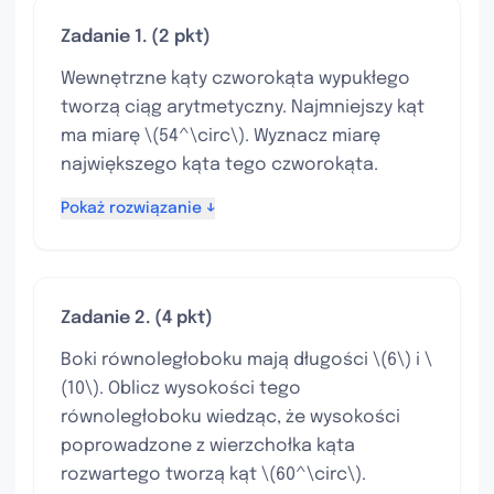
Zadanie 1. (2 pkt)
Wewnętrzne kąty czworokąta wypukłego
tworzą ciąg arytmetyczny. Najmniejszy kąt
ma miarę \(54^\circ\). Wyznacz miarę
największego kąta tego czworokąta.
Pokaż rozwiązanie ↓
Zadanie 2. (4 pkt)
Boki równoległoboku mają długości \(6\) i \
(10\). Oblicz wysokości tego
równoległoboku wiedząc, że wysokości
poprowadzone z wierzchołka kąta
rozwartego tworzą kąt \(60^\circ\).