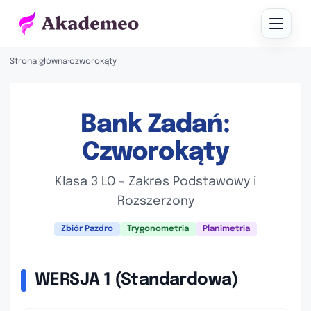
Strona główna
›
czworokąty
Bank Zadań:
Czworokąty
Klasa 3 LO – Zakres Podstawowy i
Rozszerzony
Zbiór Pazdro
Trygonometria
Planimetria
WERSJA 1 (Standardowa)