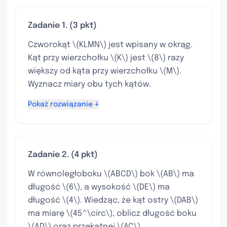
Zadanie 1. (3 pkt)
Czworokąt \(KLMN\) jest wpisany w okrąg.
Kąt przy wierzchołku \(K\) jest \(8\) razy
większy od kąta przy wierzchołku \(M\).
Wyznacz miary obu tych kątów.
Pokaż rozwiązanie ↓
Zadanie 2. (4 pkt)
W równoległoboku \(ABCD\) bok \(AB\) ma
długość \(6\), a wysokość \(DE\) ma
długość \(4\). Wiedząc, że kąt ostry \(DAB\)
ma miarę \(45^\circ\), oblicz długość boku
\(AD\) oraz przekątnej \(AC\).