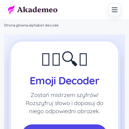
Strona główna
›
alphabet decode
🕵️‍♂️🔍💎
Emoji Decoder
Zostań mistrzem szyfrów!
Rozszyfruj słowo i dopasuj do
niego odpowiedni obrazek.