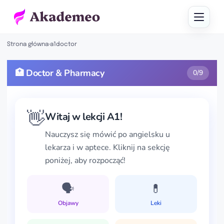
Strona główna
›
a1doctor
🏥 Doctor & Pharmacy
0/9
👋
Witaj w lekcji A1!
Nauczysz się mówić po angielsku u
lekarza i w aptece. Kliknij na sekcję
poniżej, aby rozpocząć!
🗣️
💊
Objawy
Leki