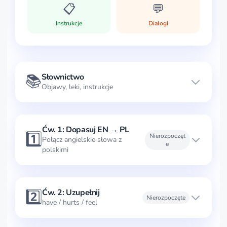
📋
💬
Instrukcje
Dialogi
📚
Słownictwo
Objawy, leki, instrukcje
Ćw. 1: Dopasuj EN → PL
1️⃣
Nierozpoczęt
Połącz angielskie słowa z
e
polskimi
2️⃣
Ćw. 2: Uzupełnij
Nierozpoczęte
have / hurts / feel