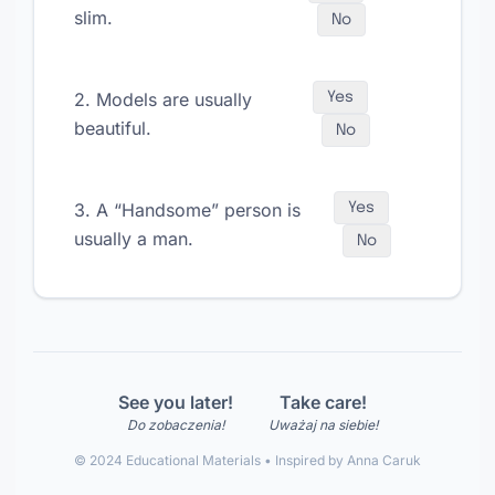
slim.
No
2. Models are usually
Yes
beautiful.
No
3. A “Handsome” person is
Yes
usually a man.
No
See you later!
Take care!
Do zobaczenia!
Uważaj na siebie!
© 2024 Educational Materials • Inspired by Anna Caruk