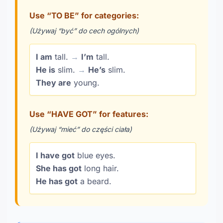
Use “TO BE” for categories:
(Używaj “być” do cech ogólnych)
I am
tall.
→
I’m
tall.
He is
slim.
→
He’s
slim.
They are
young.
Use “HAVE GOT” for features:
(Używaj “mieć” do części ciała)
I have got
blue eyes.
She has got
long hair.
He has got
a beard.