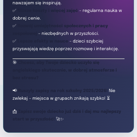
nawzajem się inspirują.
✅
Niższe koszty i więcej zajęć
– regularna nauka w
dobrej cenie.
✅
Rozwój umiejętności społecznych i pracy
zespołowej
– niezbędnych w przyszłości.
✅
Lepsze efekty w nauce
– dzieci szybciej
przyswajają wiedzę poprzez rozmowę i interakcję.
🎯
Chcesz, aby Twoje dziecko uczyło się
angielskiego skutecznie, w dobrej atmosferze i
bez stresu?
📢
Ruszyły zapisy na rok szkolny 2025/2026!
Nie
zwlekaj – miejsca w grupach znikają szybko! ⏳
📩
Zapisz swoje dziecko już dziś i daj mu najlepszy
start w przyszłość!
🚀✨