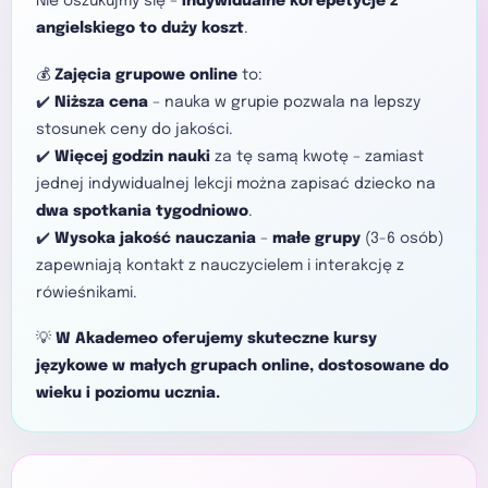
Nie oszukujmy się –
indywidualne korepetycje z
angielskiego to duży koszt
.
💰
Zajęcia grupowe online
to:
✔️
Niższa cena
– nauka w grupie pozwala na lepszy
stosunek ceny do jakości.
✔️
Więcej godzin nauki
za tę samą kwotę – zamiast
jednej indywidualnej lekcji można zapisać dziecko na
dwa spotkania tygodniowo
.
✔️
Wysoka jakość nauczania
–
małe grupy
(3-6 osób)
zapewniają kontakt z nauczycielem i interakcję z
rówieśnikami.
💡
W Akademeo oferujemy skuteczne kursy
językowe w małych grupach online, dostosowane do
wieku i poziomu ucznia.