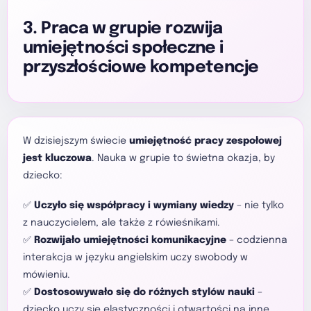
3. Praca w grupie rozwija
umiejętności społeczne i
przyszłościowe kompetencje
W dzisiejszym świecie
umiejętność pracy zespołowej
jest kluczowa
. Nauka w grupie to świetna okazja, by
dziecko:
✅
Uczyło się współpracy i wymiany wiedzy
– nie tylko
z nauczycielem, ale także z rówieśnikami.
✅
Rozwijało umiejętności komunikacyjne
– codzienna
interakcja w języku angielskim uczy swobody w
mówieniu.
✅
Dostosowywało się do różnych stylów nauki
–
dziecko uczy się elastyczności i otwartości na inne