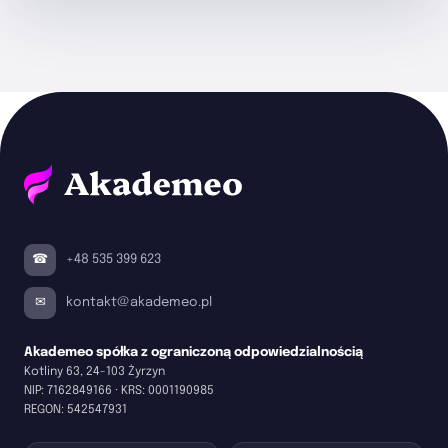
+48 535 399 623
kontakt@akademeo.pl
Akademeo spółka z ograniczoną odpowiedzialnością
Kotliny 63, 24-103 Żyrzyn
NIP:
7162849166
· KRS:
0001190985
REGON:
542547931