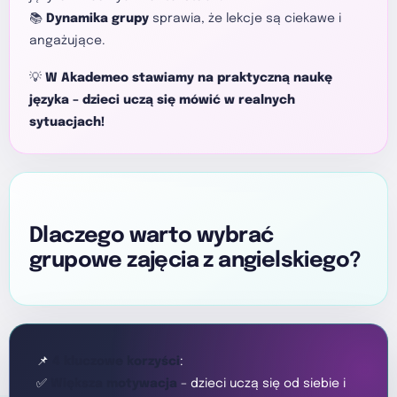
📚
Dynamika grupy
sprawia, że lekcje są ciekawe i
angażujące.
💡
W Akademeo stawiamy na praktyczną naukę
języka – dzieci uczą się mówić w realnych
sytuacjach!
Dlaczego warto wybrać
grupowe zajęcia z angielskiego?
📌
4 kluczowe korzyści
:
✅
Większa motywacja
– dzieci uczą się od siebie i