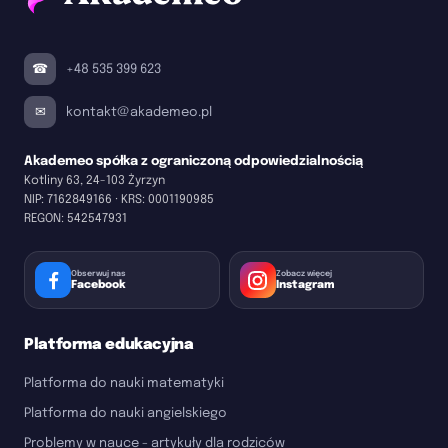
+48 535 399 623
kontakt@akademeo.pl
Akademeo spółka z ograniczoną odpowiedzialnością
Kotliny 63, 24-103 Żyrzyn
NIP:
7162849166
· KRS:
0001190985
REGON:
542547931
Obserwuj nas
Zobacz więcej
Facebook
Instagram
Platforma edukacyjna
Platforma do nauki matematyki
Platforma do nauki angielskiego
Problemy w nauce - artykuły dla rodziców